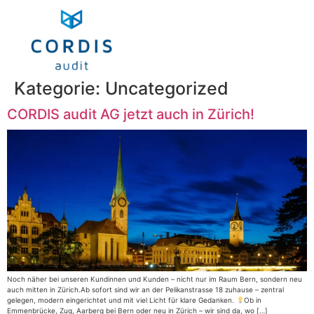
Kategorie:
Uncategorized
CORDIS audit AG jetzt auch in Zürich!
Noch näher bei unseren Kundinnen und Kunden – nicht nur im Raum Bern, sondern neu
auch mitten in Zürich.Ab sofort sind wir an der Pelikanstrasse 18 zuhause – zentral
gelegen, modern eingerichtet und mit viel Licht für klare Gedanken.
Ob in
Emmenbrücke, Zug, Aarberg bei Bern oder neu in Zürich – wir sind da, wo […]