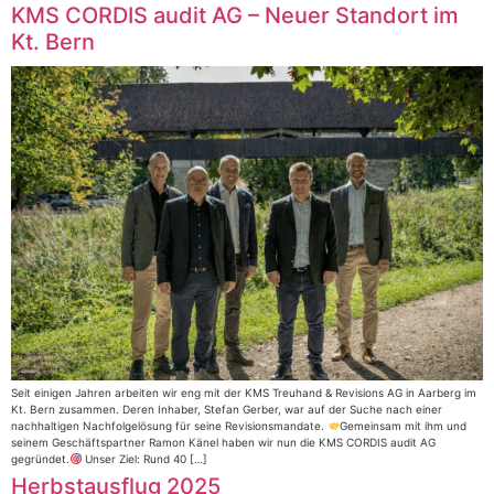
KMS CORDIS audit AG – Neuer Standort im
Kt. Bern
Seit einigen Jahren arbeiten wir eng mit der KMS Treuhand & Revisions AG in Aarberg im
Kt. Bern zusammen. Deren Inhaber, Stefan Gerber, war auf der Suche nach einer
nachhaltigen Nachfolgelösung für seine Revisionsmandate.
Gemeinsam mit ihm und
seinem Geschäftspartner Ramon Känel haben wir nun die KMS CORDIS audit AG
gegründet.
Unser Ziel: Rund 40 […]
Herbstausflug 2025