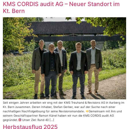
KMS CORDIS audit AG – Neuer Standort im
Kt. Bern
Seit einigen Jahren arbeiten wir eng mit der KMS Treuhand & Revisions AG in Aarberg im
Kt. Bern zusammen. Deren Inhaber, Stefan Gerber, war auf der Suche nach einer
nachhaltigen Nachfolgelösung für seine Revisionsmandate.
Gemeinsam mit ihm und
seinem Geschäftspartner Ramon Känel haben wir nun die KMS CORDIS audit AG
gegründet.
Unser Ziel: Rund 40 […]
Herbstausflug 2025